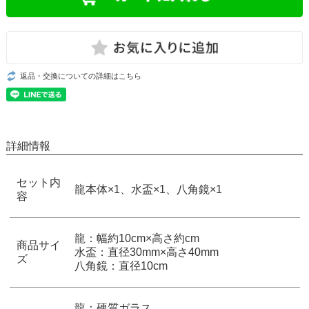
返品・交換についての詳細はこちら
詳細情報
セット内
龍本体×1、水盃×1、八角鏡×1
容
龍：幅約10cm×高さ約cm
商品サイ
水盃：直径30mm×高さ40mm
ズ
八角鏡：直径10cm
龍：硬質ガラス