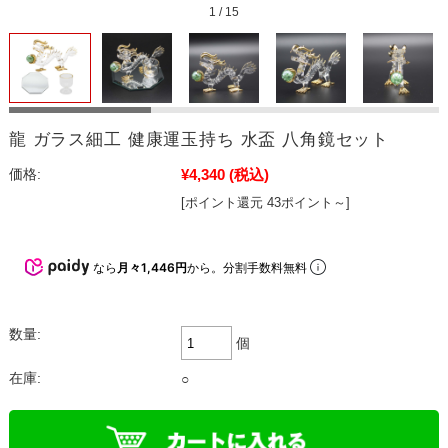
1
/
15
龍 ガラス細工 健康運玉持ち 水盃 八角鏡セット
¥4,340
(税込)
価格:
[ポイント還元 43ポイント～]
なら
月々1,446円
から。分割手数料無料
数量:
個
在庫:
○