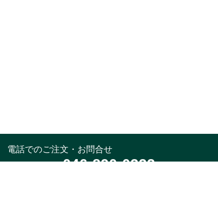
電話でのご注文・お問合せ
046-890-0322
受付時間
午前10時～午後5時(土,日,祝,年末年始除く)
メールでのお問合せ