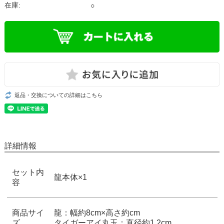
在庫:
○
返品・交換についての詳細はこちら
詳細情報
セット内
龍本体×1
容
商品サイ
龍：幅約8cm×高さ約cm
ズ
タイガーアイ丸玉：直径約1.2cm