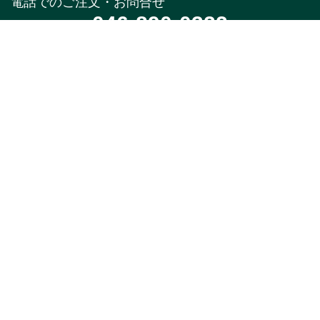
電話でのご注文・お問合せ
046-890-0322
受付時間
午前10時～午後5時(土,日,祝,年末年始除く)
メールでのお問合せ
お問合せフォーム
24時間受付中
※返信はお電話受付時間と同様になります。
特集
商品カテゴリ
新着・入荷商品
本店限定品
季節のオススメ
1,000円以下ちょい足
し
期間限定・数量限定品
オリジナル雑貨