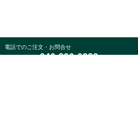
電話でのご注文・お問合せ
046-890-0322
受付時間
午前10時～午後5時(土,日,祝,年末年始除く)
メールでのお問合せ
お問合せフォーム
24時間受付中
※返信はお電話受付時間と同様になります。
特集
商品カテゴリ