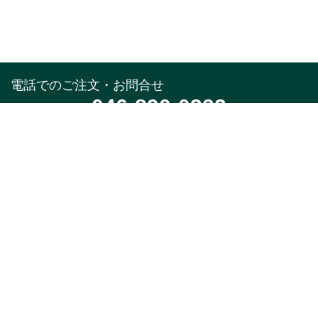
電話でのご注文・お問合せ
046-890-0322
受付時間
午前10時～午後5時(土,日,祝,年末年始除く)
メールでのお問合せ
お問合せフォーム
24時間受付中
※返信はお電話受付時間と同様になります。
特集
商品カテゴリ
新着・入荷商品
本店限定品