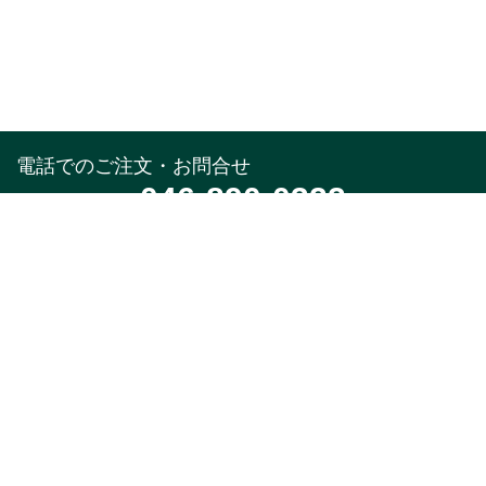
電話でのご注文・お問合せ
046-890-0322
受付時間
午前10時～午後5時(土,日,祝,年末年始除く)
メールでのお問合せ
お問合せフォーム
24時間受付中
※返信はお電話受付時間と同様になります。
特集
商品カテゴリ