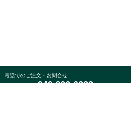
電話でのご注文・お問合せ
046-890-0322
受付時間
午前10時～午後5時(土,日,祝,年末年始除く)
メールでのお問合せ
お問合せフォーム