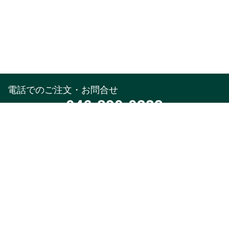
電話でのご注文・お問合せ
046-890-0322
受付時間
午前10時～午後5時(土,日,祝,年末年始除く)
メールでのお問合せ
お問合せフォーム
24時間受付中
※返信はお電話受付時間と同様になります。
特集
商品カテゴリ