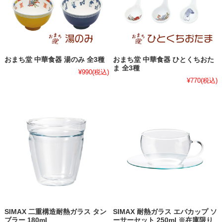
おまち堂 中華食器 湯のみ 全3種
おまち堂 中華食器 ひとくちおた
ま 全3種
¥990
(税込)
¥770
(税込)
SIMAX 二重構造耐熱ガラス タン
SIMAX 耐熱ガラス エバカップ ソ
ブラー 180ml
ーサーセット 250ml ※在庫限り