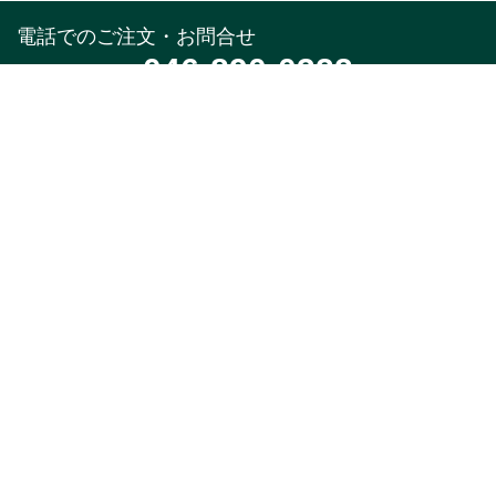
電話でのご注文・お問合せ
046-890-0322
受付時間
午前10時～午後5時(土,日,祝,年末年始除く)
メールでのお問合せ
お問合せフォーム
24時間受付中
※返信はお電話受付時間と同様になります。
特集
商品カテゴリ
新着・入荷商品
本店限定品
季節のオススメ
1,000円以下ちょい足
し
期間限定・数量限定品