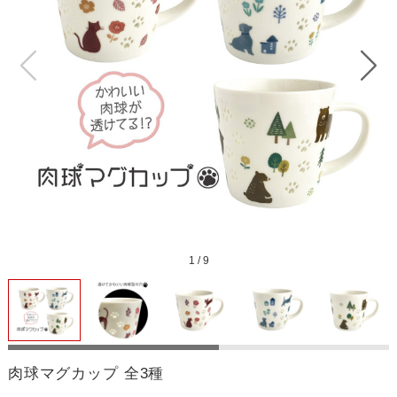
1
/
9
肉球マグカップ 全3種