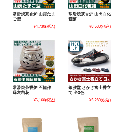
常滑焼茶香炉 山房たま
常滑焼茶香炉 山田白化
ご型
粧猫
¥4,730
(税込)
¥8,580
(税込)
常滑焼茶香炉 石龍作
銀雅堂 さかさ富士香立
緑灰釉花
て 全3色
¥6,160
(税込)
¥5,280
(税込)