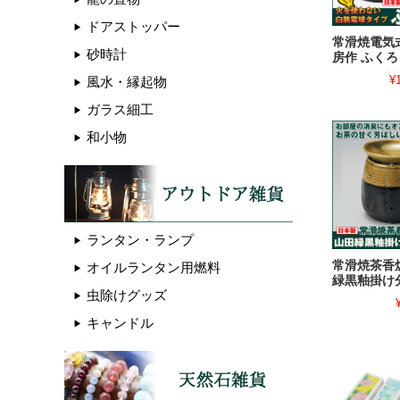
ドアストッパー
常滑焼電気
砂時計
房作 ふくろ
¥
風水・縁起物
ガラス細工
和小物
ランタン・ランプ
常滑焼茶香
オイルランタン用燃料
緑黒釉掛け
虫除けグッズ
キャンドル