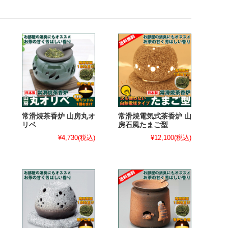
常滑焼茶香炉 山房丸オ
常滑焼電気式茶香炉 山
リベ
房石風たまご型
¥4,730
(税込)
¥12,100
(税込)