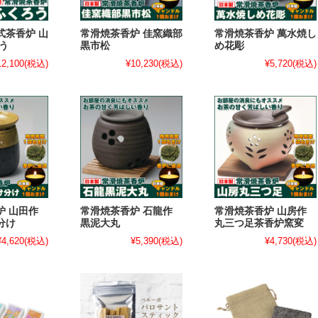
式茶香炉 山
常滑焼茶香炉 佳窯織部
常滑焼茶香炉 萬水焼し
う
黒市松
め花彫
12,100
(税込)
¥10,230
(税込)
¥5,720
(税込)
炉 山田作
常滑焼茶香炉 石龍作
常滑焼茶香炉 山房作
分け
黒泥大丸
丸三つ足茶香炉窯変
¥4,620
(税込)
¥5,390
(税込)
¥4,730
(税込)