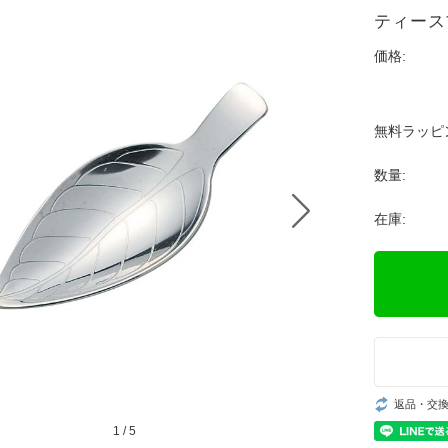
ティース
価格:
無料ラッピ
数量:
在庫:
返品・交
1
/
5