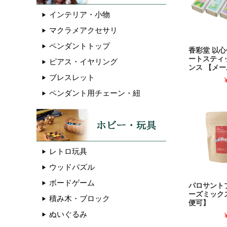
インテリア・小物
マクラメアクセサリ
ペンダントトップ
香彩堂 以心
ートスティ
ピアス・イヤリング
ンス 【メ
ブレスレット
ペンダント用チェーン・紐
レトロ玩具
ウッドパズル
ボードゲーム
パロサント
ーズミック
積み木・ブロック
便可】
ぬいぐるみ