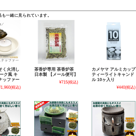
品も一緒に見られています。
そく火消し
茶香炉専用 茶香炉茶
カメヤマ アルミカップ
ーク風 キ
日本製 【メール便可】
ティーライトキャンド
ナッファー
ル 10ヶ入り
¥715
(税込)
¥1,960
(税込)
¥440
(税込)