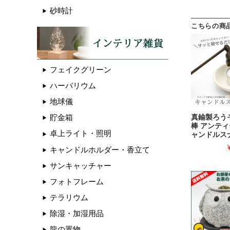
砂時計
こちらの商
フェイクグリーン
ハーバリウム
地球儀
貯金箱
真鍮製ろう
棒 アンティ
卓上ライト・照明
ャンドルス
キャンドルホルダー・香立て
サンキャッチャー
フォトフレーム
テラリウム
除湿・加湿用品
龍の置物