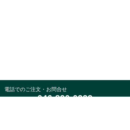
電話でのご注文・お問合せ
046-890-0322
受付時間
午前10時～午後5時(土,日,祝,年末年始除く)
メールでのお問合せ