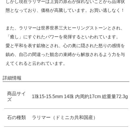
しかし現在ラリマーは上質の原石が採れないことから品薄状
態となっており、価格が高騰しています。お買い逃しなく！
また、ラリマーは世界世界三大ヒーリングストーンとされ、
「癒し」にすぐれたパワーを発揮するといわれています。
愛と平和を表す鉱物とされ、心の奥に隠された怒りの感情を
鎮め、自己の間違った観念の束縛から解放されるよう力を与
えてくれると云われています。
詳細情報
商品サイ
1珠15-15.5mm 14珠 内周約17cm 総重量72.3g
ズ
石の種類
ラリマー（ドミニカ共和国産）