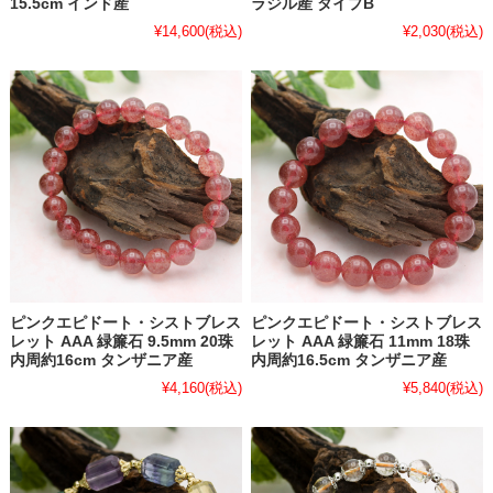
15.5cm インド産
ラジル産 タイプB
¥14,600
(税込)
¥2,030
(税込)
ピンクエピドート・シストブレス
ピンクエピドート・シストブレス
レット AAA 緑簾石 9.5mm 20珠
レット AAA 緑簾石 11mm 18珠
内周約16cm タンザニア産
内周約16.5cm タンザニア産
¥4,160
(税込)
¥5,840
(税込)