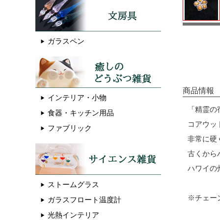
ガラスペン
商品情報
インテリア・小物
「精霊の
食器・キッチン用品
コアウッ
ファブリック
非常に硬
古くから
ハワイの
ストームグラス
※チェー
ガラスフロート温度計
光熱インテリア