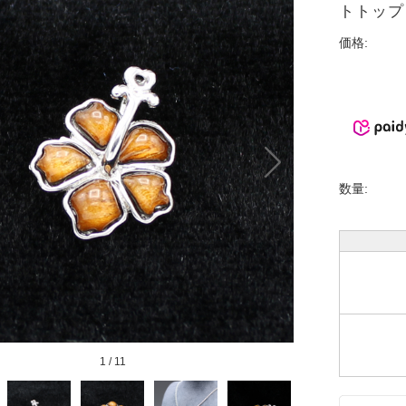
トトップ 
価格:
数量:
1
/
11