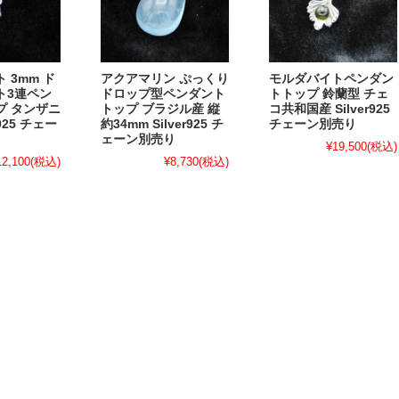
 3mm ド
アクアマリン ぷっくり
モルダバイトペンダン
ト3連ペン
ドロップ型ペンダント
トトップ 鈴蘭型 チェ
プ タンザニ
トップ ブラジル産 縦
コ共和国産 Silver925
r925 チェー
約34mm Silver925 チ
チェーン別売り
ェーン別売り
¥19,500
(税込)
12,100
(税込)
¥8,730
(税込)