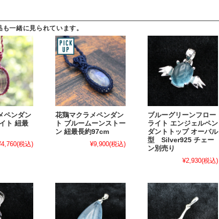
品も一緒に見られています。
メペンダン
花鶏マクラメペンダン
ブルーグリーンフロー
イト 紐最
ト ブルームーンストー
ライト エンジェルペン
ン 紐最長約97cm
ダントトップ オーバル
型 Silver925 チェー
¥4,760
(税込)
¥9,900
(税込)
ン別売り
¥2,930
(税込)