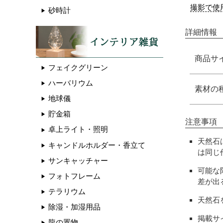
撮影で使
砂時計
詳細情報
商品サ
フェイクグリーン
ハーバリウム
素材の
地球儀
貯金箱
注意事項
卓上ライト・照明
天然石
キャンドルホルダー・香立て
は同じ
サンキャッチャー
可能な
フォトフレーム
差が出
テラリウム
天然石
除湿・加湿用品
掲載サ
龍の置物