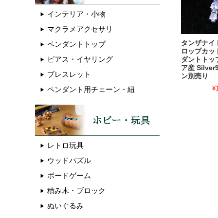
インテリア・小物
マクラメアクセサリ
タンザナイト
ペンダントトップ
ロップカッ
ピアス・イヤリング
ダントトッ
ア産 Silve
ブレスレット
ン別売り
¥
ペンダント用チェーン・紐
レトロ玩具
ウッドパズル
ボードゲーム
積み木・ブロック
ぬいぐるみ