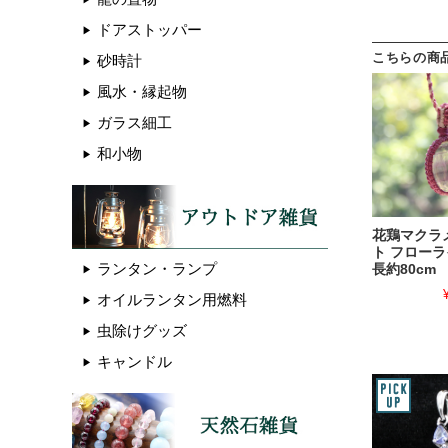
ドアストッパー
こちらの商
砂時計
風水・縁起物
ガラス細工
和小物
花鶏マクラ
ト フローラ
ランタン・ランプ
長約80cm
オイルランタン用燃料
虫除けグッズ
キャンドル