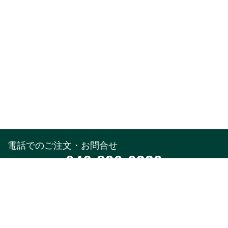
電話でのご注文・お問合せ
046-890-0322
受付時間
午前10時～午後5時(土,日,祝,年末年始除く)
メールでのお問合せ