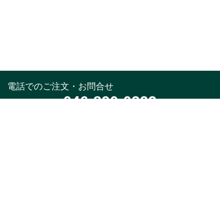
電話でのご注文・お問合せ
046-890-0322
受付時間
午前10時～午後5時(土,日,祝,年末年始除く)
メールでのお問合せ
お問合せフォーム
24時間受付中
※返信はお電話受付時間と同様になります。
特集
商品カテゴリ