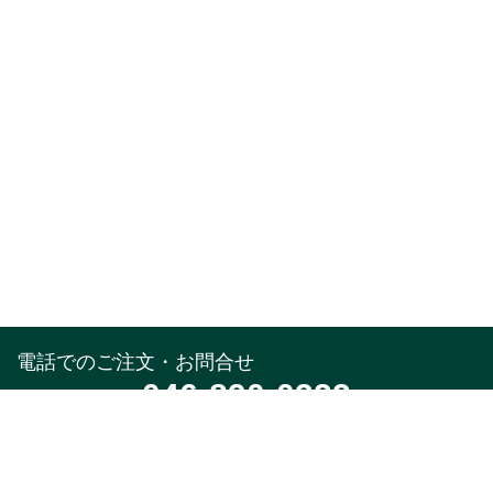
電話でのご注文・お問合せ
046-890-0322
受付時間
午前10時～午後5時(土,日,祝,年末年始除く)
メールでのお問合せ