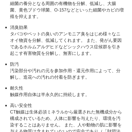
細菌の養分となる周囲の有機物を分解、低減し、大腸
菌、黄色ブドウ球菌、O-157などといった細菌やカビの増
殖を抑えます。
消臭効果
タバコやペットの臭いのアンモニア臭をはじめ様々なニ
オイ物資を分解、低減してくれます。 また、発がん要因
であるホルムアルデヒドなどシックハウス症候群を引き
起こす有害物質を分解し、無害にします。
防汚
汚染部分や汚れの元を参加作用・還元作用によって、分
解し、造花への汚れの付着を防ぎます。
耐久性
触媒作用自体は半永久的に持続します。
高い安全性
CT触媒は生体必須ミネラルから厳選された無機成分から
構成されているため、人体に影響を与えたり、環境を汚
染することはありません。 また、人や動物の肌に影響を
与える物質は含まれていないので安全であり（「財団法