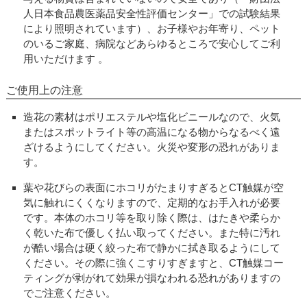
人日本食品農医薬品安全性評価センター」での試験結果
により照明されています）、お子様やお年寄り、ペット
のいるご家庭、病院などあらゆるところで安心してご利
用いただけます 。
ご使用上の注意
造花の素材はポリエステルや塩化ビニールなので、火気
またはスポットライト等の高温になる物からなるべく遠
ざけるようにしてください。火災や変形の恐れがありま
す。
葉や花びらの表面にホコリがたまりすぎるとCT触媒が空
気に触れにくくなりますので、定期的なお手入れが必要
です。本体のホコリ等を取り除く際は、はたきや柔らか
く乾いた布で優しく払い取ってください。また特に汚れ
が酷い場合は硬く絞った布で静かに拭き取るようにして
ください。その際に強くこすりすぎますと、CT触媒コー
ティングが剥がれて効果が損なわれる恐れがありますの
でご注意ください。