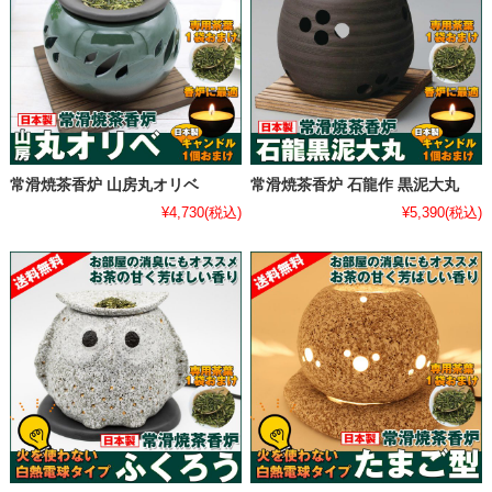
常滑焼茶香炉 山房丸オリベ
常滑焼茶香炉 石龍作 黒泥大丸
¥4,730
(税込)
¥5,390
(税込)