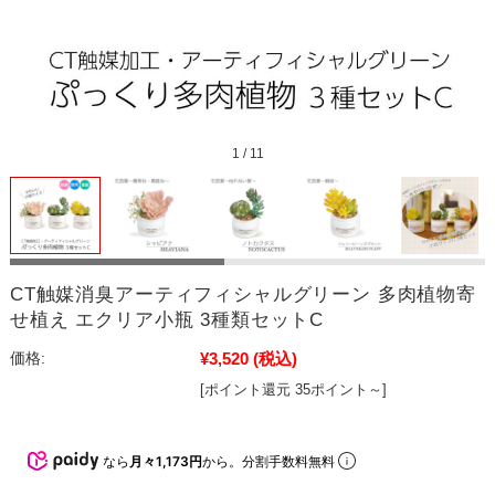
1
/
11
CT触媒消臭アーティフィシャルグリーン 多肉植物寄
せ植え エクリア小瓶 3種類セットC
¥3,520
(税込)
価格:
[ポイント還元 35ポイント～]
なら
月々1,173円
から。分割手数料無料