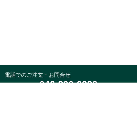
電話でのご注文・お問合せ
046-890-0322
受付時間
午前10時～午後5時(土,日,祝,年末年始除く)
メールでのお問合せ
お問合せフォーム