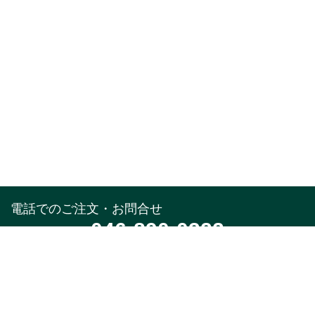
電話でのご注文・お問合せ
046-890-0322
受付時間
午前10時～午後5時(土,日,祝,年末年始除く)
メールでのお問合せ