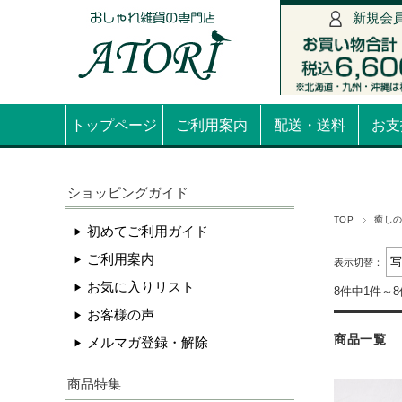
新規会
トップページ
ご利用案内
配送・送料
お支
ショッピングガイド
TOP
癒し
初めてご利用ガイド
ご利用案内
表示切替：
お気に入りリスト
8件中1件～
お客様の声
商品一覧
メルマガ登録・解除
商品特集