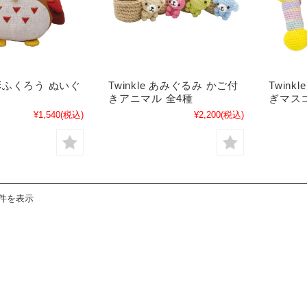
ふくろう ぬいぐ
Twinkle あみぐるみ かご付
Twink
きアニマル 全4種
ぎマスコ
¥1,540
(税込)
¥2,200
(税込)
8件を表示