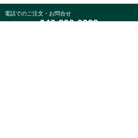
電話でのご注文・お問合せ
046-890-0322
受付時間
午前10時～午後5時(土,日,祝,年末年始除く)
メールでのお問合せ
お問合せフォーム
24時間受付中
※返信はお電話受付時間と同様になります。
特集
商品カテゴリ
新着・入荷商品
本店限定品
季節のオススメ
1,000円以下ちょい足
し