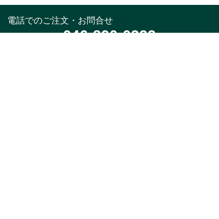
電話でのご注文・お問合せ
046-890-0322
受付時間
午前10時～午後5時(土,日,祝,年末年始除く)
メールでのお問合せ
お問合せフォーム
24時間受付中
※返信はお電話受付時間と同様になります。
特集
商品カテゴリ
新着・入荷商品
本店限定品
季節のオススメ
1,000円以下ちょい足
し